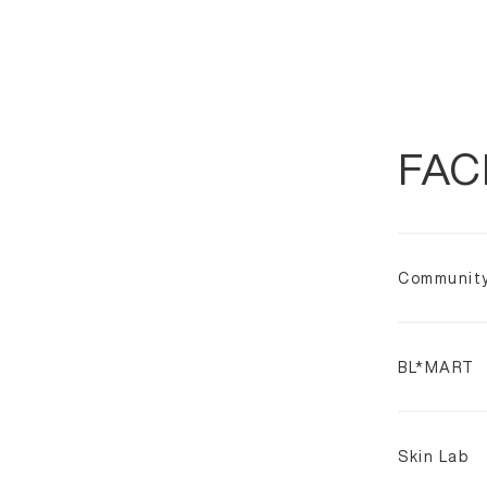
FAC
Community
BL*MART
Skin Lab