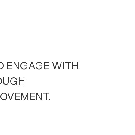
EPT
ROOMS
FACILITY
GOODS
INFORMATION
ACCES
D ENGAGE WITH
OUGH
MOVEMENT.